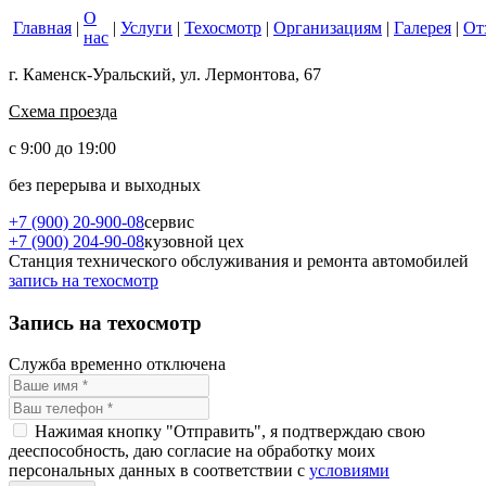
О
Главная
|
|
Услуги
|
Техосмотр
|
Организациям
|
Галерея
|
От
нас
г. Каменск-Уральский, ул. Лермонтова, 67
Схема проезда
с 9:00 до 19:00
без перерыва и выходных
+7 (900) 20-900-08
сервис
+7 (900) 204-90-08
кузовной цех
Станция технического обслуживания и ремонта автомобилей
запись на техосмотр
Запись на техосмотр
Служба временно отключена
Нажимая кнопку "Отправить", я подтверждаю свою
дееспособность, даю согласие на обработку моих
персональных данных в соответствии с
условиями